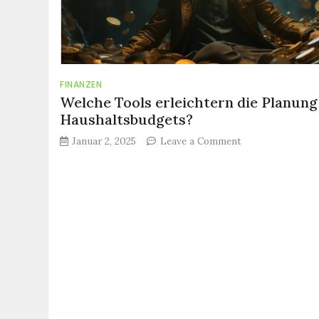
FINANZEN
Welche Tools erleichtern die Planung
Haushaltsbudgets?
on
Januar 2, 2025
Leave a Comment
Welche
Tools
erleichtern
die
Planung
eines
Haushaltsbudge