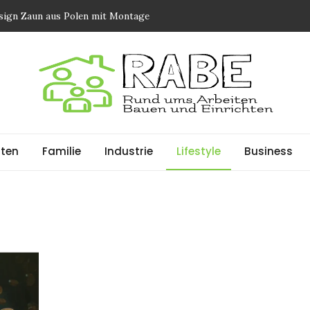
sign Zaun aus Polen mit Montage
errassenüberdachungen elektrische Rollos Markisen und
ß
orgung in Zürich
ung und ein sicheres Zuhause. Wie das Mikrofaser-System
ten verändert
llation für Wohn und Gewerbegebäude
ten
Familie
Industrie
Lifestyle
Business