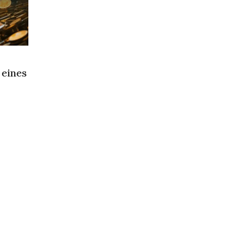
 eines
ts?