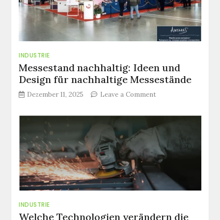
INDUSTRIE
Messestand nachhaltig: Ideen und
Design für nachhaltige Messestände
on
Dezember 11, 2025
Leave a Comment
Messestand
nachhaltig:
Ideen
und
Design
für
nachhaltige
Messestände
INDUSTRIE
Welche Technologien verändern die