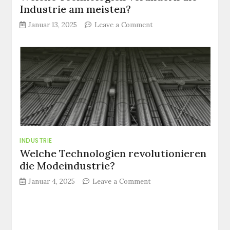
Industrie am meisten?
on
Januar 13, 2025
Leave a Comment
Welche
Technologien
verändern
die
Industrie
am
meisten?
INDUSTRIE
Welche Technologien revolutionieren
die Modeindustrie?
on
Januar 4, 2025
Leave a Comment
Welche
Technologien
revolutionieren
die