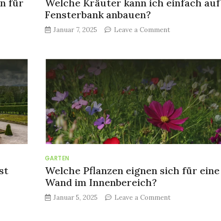
n für
Welche Kräuter kann ich einfach auf
Fensterbank anbauen?
on
Januar 7, 2025
Leave a Comment
Welche
Kräuter
kann
ich
einfach
auf
der
Fensterbank
anbauen?
GARTEN
st
Welche Pflanzen eignen sich für eine
Wand im Innenbereich?
on
Januar 5, 2025
Leave a Comment
Welche
Pflanzen