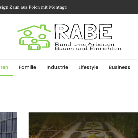
sign Zaun aus Polen mit Montage
errassenüberdachungen elektrische Rollos Markisen und
ß
orgung in Zürich
ung und ein sicheres Zuhause. Wie das Mikrofaser-System
ten verändert
llation für Wohn und Gewerbegebäude
ten
Familie
Industrie
Lifestyle
Business