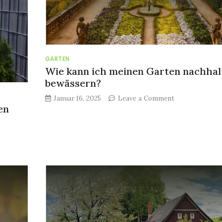
GARTEN
Wie kann ich meinen Garten nachhal
bewässern?
on
Januar 16, 2025
Leave a Comment
en
Wie
kann
ich
meinen
Garten
nachhaltig
bewässern?