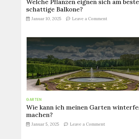
Welche Pflanzen eignen sich am beste
schattige Balkone?
on
Januar 10, 2025
Leave a Comment
Welche
Pflanzen
eignen
sich
am
besten
für
schattige
Balkone?
GARTEN
Wie kann ich meinen Garten winterfe
machen?
on
Januar 5, 2025
Leave a Comment
Wie
kann