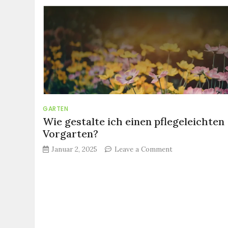
ich
meinen
Garten
winterfest
machen?
GARTEN
Wie gestalte ich einen pflegeleichten
Vorgarten?
on
Januar 2, 2025
Leave a Comment
Wie
gestalte
ich
einen
pflegeleichten
Vorgarten?