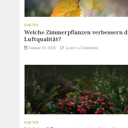
GARTEN
Welche Zimmerpflanzen verbessern d
Luftqualität?
on
Januar 13, 2025
Leave a Comment
Welche
Zimmerpflanze
verbessern
die
Luftqualität?
GARTEN