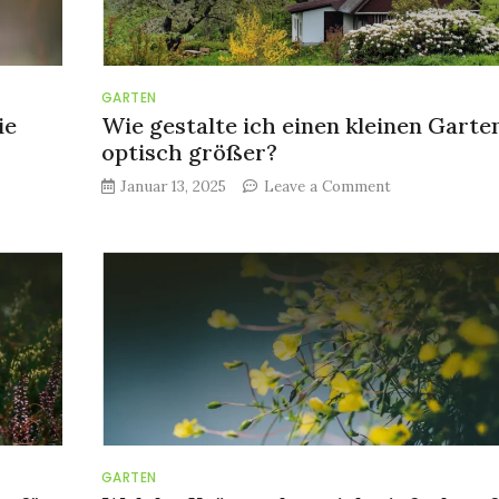
GARTEN
ie
Wie gestalte ich einen kleinen Garte
optisch größer?
on
Januar 13, 2025
Leave a Comment
Wie
n
gestalte
ich
einen
kleinen
Garten
optisch
größer?
GARTEN