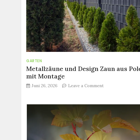
GARTEN
Metallzäune und Design Zaun aus Pol
mit Montage
on
Juni 26, 2026
Leave a Comment
Metallzäune
und
Design
Zaun
aus
Polen
mit
Montage