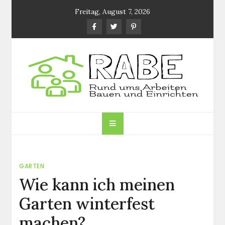
Skip
Freitag, August 7, 2026
to
content
RABE.DE
Rund ums Arbeiten, Bauen und Einrichten
GARTEN
Wie kann ich meinen
Garten winterfest
machen?