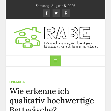
Skip
Samstag, August 8, 2026
to
content
RABE.DE
Rund ums Arbeiten, Bauen und Einrichten
EINKAUFEN
Wie erkenne ich
qualitativ hochwertige
Bettwäsche?