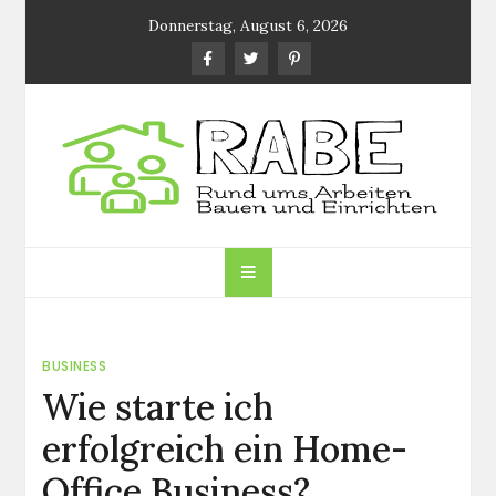
Skip
Donnerstag, August 6, 2026
to
content
RABE.DE
Rund ums Arbeiten, Bauen und Einrichten
BUSINESS
Wie starte ich
erfolgreich ein Home-
Office Business?